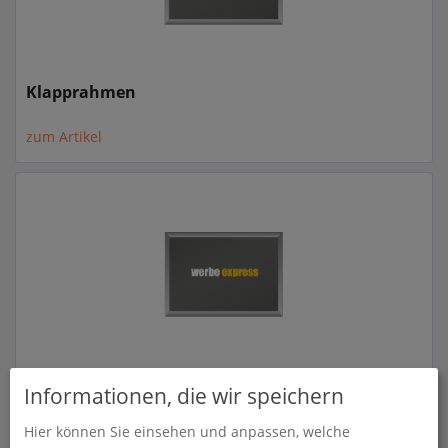
Klapprahmen
zum Artikel
Klapprahmen farbig
Informationen, die wir speichern
zum Artikel
Hier können Sie einsehen und anpassen, welche