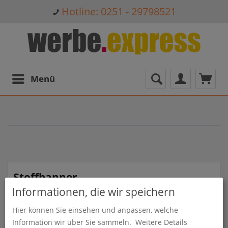
Hotline: 0251 - 29798521
Menü
Stoffbanner
Informationen, die wir speichern
Stoffbanner bei werbe.express in Münster, Coesfeld,
Warendorf, Telgte, Ahlen, Hamm, Dülmen, Ibbenbüren,
Hier können Sie einsehen und anpassen, welche
Rheine und Greven
Information wir über Sie sammeln.
Weitere Details